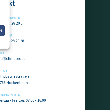
takt
LEFONNUMMER
9 6205 28 20 0
N
XNUMMER
9 6205 28 20 28
MAIL
fo@climatec.de
RESSE
. Industriestraße 9
766 Hockenheim
FNUNGSZEITEN
ntag - Freitag: 07:00 - 16:00