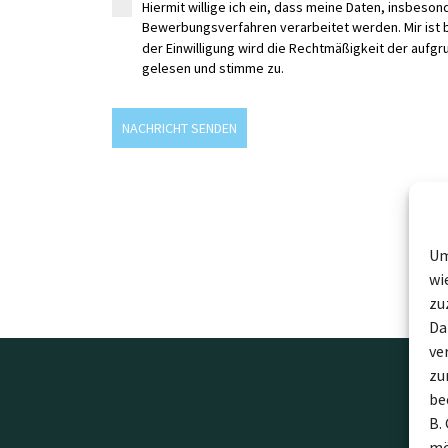
Hiermit willige ich ein, dass meine Daten, insbe
Bewerbungsverfahren verarbeitet werden. Mir ist be
der Einwilligung wird die Rechtmäßigkeit der aufgru
gelesen und stimme zu.
NACHRICHT SENDEN
Um
wi
zu
Da
ve
zu
be
B.
mö