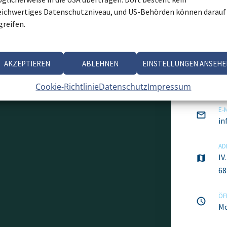
Kon
eichwertiges Datenschutzniveau, und US-Behörden können darauf
greifen.
TE
+4
AKZEPTIEREN
ABLEHNEN
EINSTELLUNGEN ANSEHE
FA
+4
Cookie-Richtlinie
Datenschutz
Impressum
E-
in
AD
IV
68
ÖF
Mo