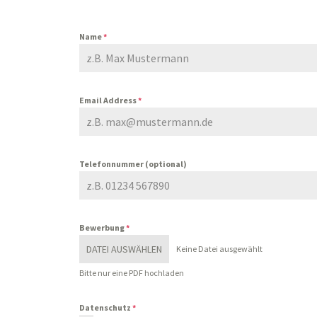
Name
*
Email Address
*
Telefonnummer (optional)
Bewerbung
*
DATEI AUSWÄHLEN
Keine Datei ausgewählt
Bitte nur eine PDF hochladen
Datenschutz
*