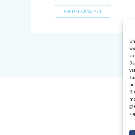
KONTAKT AUFNEHMEN
Um
wi
zu
Da
ve
zu
be
B.
mö
gl
zu