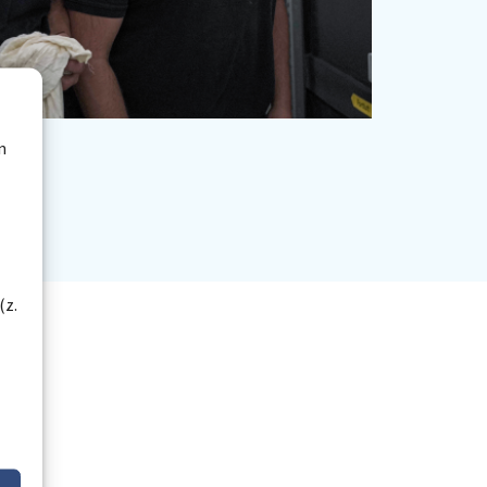
n
(z.