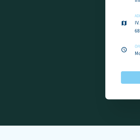
in
AD
IV
68
ÖF
Mo