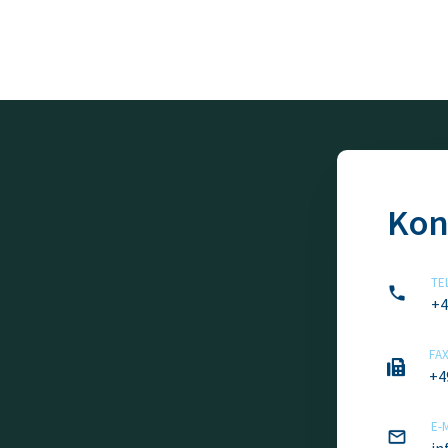
Kon
TE
+4
FA
+4
E-